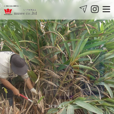
Musee2
06-6476-9711
会報誌みゅぜみゅぜ
COMPANY
会社案内
BLOG
ブログ
CONTACT
SCROLL