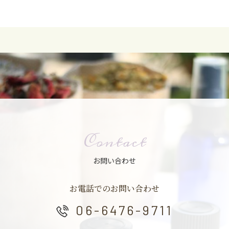
7包入り 定価 ６４８円（税込）
2026.07.07
★ハーブティー「5つのすっきりブレンド茶」販売終了
人気のハーブティー
「5つのすっきりブレンド茶」
ですが、
メーカー終売につき販売終了いたしました。
Contact
長らくのご愛飲ありがとうございました。
お問い合わせ
2026.05.25
お電話でのお問い合わせ
NEW ITEM
ハグシルク フェイスパック
販売中！！
06-6476-9711
4/20㈪より『ハグシルク フェイスパック』が新しく仲間入りし