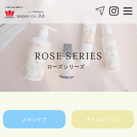
Musee2
06-6476-9711
会報誌みゅぜみゅぜ
COMPANY
会社案内
BLOG
ブログ
ROSE SERIES
CONTACT
ローズシリーズ
スキンケア
オイルとジェル